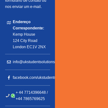
formulário de contato ou
nos enviar um e-mail.
Endereço
Correspondente:
Kemp House
124 City Road
London EC1V 2NX
info@ukstudentsolutions.com
facebook.com/ukstudentsolutions
+ 44 7714396648 /
+44 7865769625