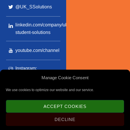
@UK_SSolutions
linkedin.com/company/uk-
student-solutions
youtube.com/channel
Instagram:
@uk_studentsolutions_ltd
Manage Cookie Consent
We use cookies to optimize our website and our service.
Privacy Policy
|
Cookie Policy
|
Terms and Conditions
ACCEPT COOKIES
©
UK Student Solutions
2020
Design by
Qintessera.com
DECLINE