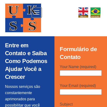
Skip
to
Menu
content
Entre em
Formulário de
Contato e Saiba
Contato
Como Podemos
Your Name (required)
Ajudar Você a
Crescer
Your Email (required)
Nossos serviços são
constantemente
aprimorados para
Subject
possibilitar que você