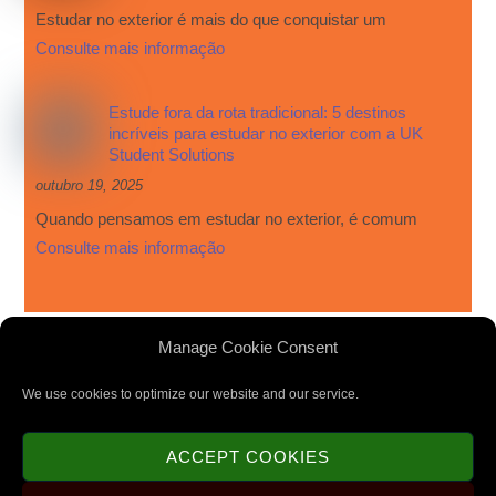
Estudar no exterior é mais do que conquistar um
Consulte mais informação
Estude fora da rota tradicional: 5 destinos
incríveis para estudar no exterior com a UK
Student Solutions
outubro 19, 2025
Quando pensamos em estudar no exterior, é comum
Consulte mais informação
Manage Cookie Consent
We use cookies to optimize our website and our service.
Privacy Policy
|
Cookie Policy
|
Terms and Conditions
ACCEPT COOKIES
©
UK Student Solutions
2020
Design by
Qintessera.com